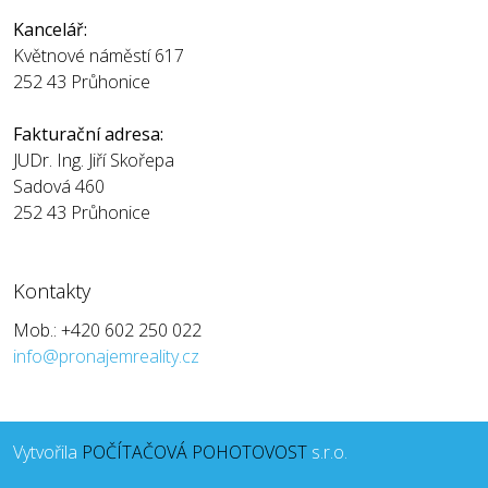
Kancelář:
Květnové náměstí 617
252 43 Průhonice
Fakturační adresa:
JUDr. Ing. Jiří Skořepa
Sadová 460
252 43 Průhonice
Kontakty
Mob.: +420 602 250 022
info@pronajemreality.cz
Vytvořila
POČÍTAČOVÁ POHOTOVOST
s.r.o.