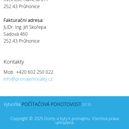
252 43 Průhonice
Fakturační adresa:
JUDr. Ing. Jiří Skořepa
Sadová 460
252 43 Průhonice
Kontakty
Mob.: +420 602 250 022
info@pronajemreality.cz
Vytvořila
POČÍTAČOVÁ POHOTOVOST
s.r.o.
Copyright © 2025 Domy a byty k pronájmu. Všechna práva
vyhrazena