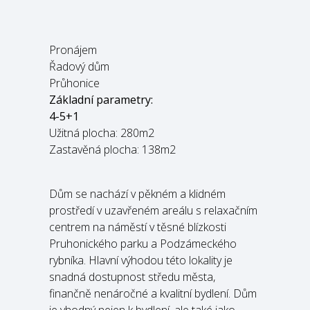
Pronájem
Řadový dům
Průhonice
Základní parametry:
4-5+1
Užitná plocha: 280m2
Zastavěná plocha: 138m2
Dům se nachází v pěkném a klidném
prostředí v uzavřeném areálu s relaxačním
centrem na náměstí v těsné blízkosti
Pruhonického parku a Podzámeckého
rybníka. Hlavní výhodou této lokality je
snadná dostupnost středu města,
finančně nenáročné a kvalitní bydlení. Dům
je vhodný nejen k bydlení, ale také jako