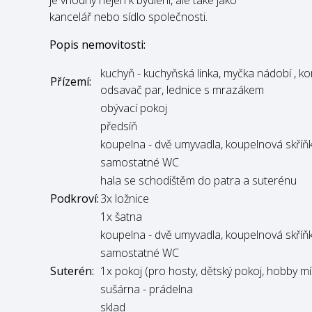
kancelář nebo sídlo společnosti.
Popis nemovitosti:
kuchyň - kuchyňská linka, myčka nádobí , k
Přízemí:
odsavač par, lednice s mrazákem
obývací pokoj
předsíň
koupelna - dvě umyvadla, koupelnová skříň
samostatné WC
hala se schodištěm do patra a suterénu
Podkroví:
3x ložnice
1x šatna
koupelna - dvě umyvadla, koupelnová skříň
samostatné WC
Suterén:
1x pokoj (pro hosty, dětský pokoj, hobby mí
sušárna - prádelna
sklad